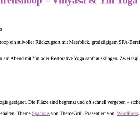
Ahrenshoop – Vinyasa & Yin Yog
p
p ein stilvoller Rückzugsort mit Meerblick, großzügigem SPA-Bereich
hn am Abend mit Yin oder Restorative Yoga sanft ausklingen. Zwei täg
gis geeignet. Die Plätze sind begrenzt und oft schnell vergeben – sicher
rbehalten. Theme
Spacious
von ThemeGrill. Präsentiert von:
WordPress
.