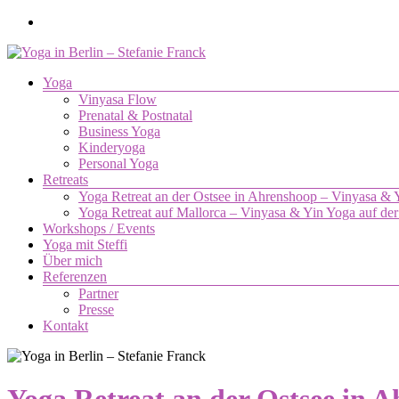
Zum
Inhalt
springen
Menü
Yoga
Yoga
Vinyasa Flow
in
Prenatal & Postnatal
Berlin
Business Yoga
–
Kinderyoga
Stefanie
Personal Yoga
Retreats
Franck
Yoga Retreat an der Ostsee in Ahrenshoop – Vinyasa &
Yoga Retreat auf Mallorca – Vinyasa & Yin Yoga auf der
Yoga.
Workshops / Events
Die
Yoga mit Steffi
Verbindung
Über mich
von
Referenzen
Körper,
Partner
Geist
Presse
und
Kontakt
Seele.