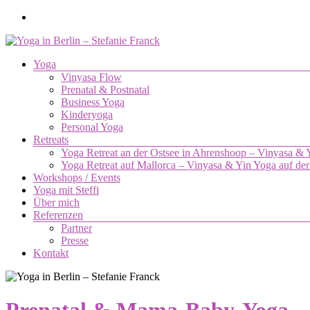
Zum
Inhalt
springen
Menü
Yoga
Yoga
Vinyasa Flow
in
Prenatal & Postnatal
Berlin
Business Yoga
–
Kinderyoga
Stefanie
Personal Yoga
Retreats
Franck
Yoga Retreat an der Ostsee in Ahrenshoop – Vinyasa &
Yoga Retreat auf Mallorca – Vinyasa & Yin Yoga auf der
Yoga.
Workshops / Events
Die
Yoga mit Steffi
Verbindung
Über mich
von
Referenzen
Körper,
Partner
Geist
Presse
und
Kontakt
Seele.