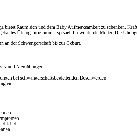
oga bietet Raum sich und dem Baby Aufmerksamkeit zu schenken, Kraft
aufgebautes Übungsprogramm – speziell für werdende Mütter. Die Übung
inn an der Schwangerschaft bis zur Geburt.
rper- und Atemübungen
dungen bei schwangerschaftsbegleitenden Beschwerden
ung ein
rennen
symptomen
und Kind
önnen