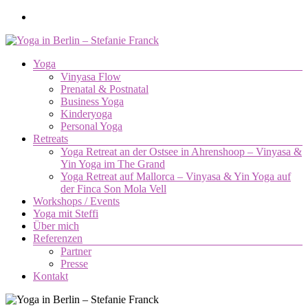
Zum
Inhalt
springen
Menü
Yoga
Yoga
Vinyasa Flow
in
Prenatal & Postnatal
Berlin
Business Yoga
–
Kinderyoga
Stefanie
Personal Yoga
Retreats
Franck
Yoga Retreat an der Ostsee in Ahrenshoop – Vinyasa &
Yin Yoga im The Grand
Yoga.
Yoga Retreat auf Mallorca – Vinyasa & Yin Yoga auf
Die
der Finca Son Mola Vell
Verbindung
Workshops / Events
von
Yoga mit Steffi
Körper,
Über mich
Geist
Referenzen
und
Partner
Seele.
Presse
Kontakt