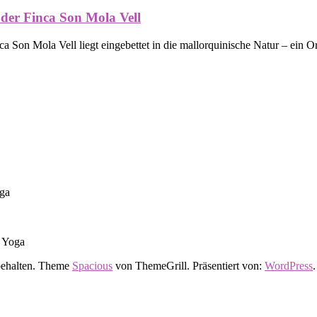
 der Finca Son Mola Vell
a Son Mola Vell liegt eingebettet in die mallorquinische Natur – ein O
oga
t Yoga
rbehalten. Theme
Spacious
von ThemeGrill. Präsentiert von:
WordPress
.