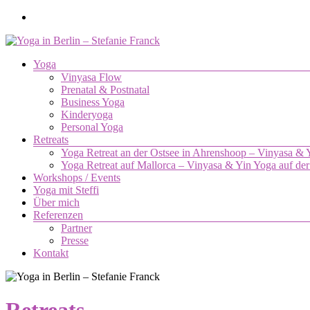
Zum
Inhalt
springen
Menü
Yoga
Yoga
Vinyasa Flow
in
Prenatal & Postnatal
Berlin
Business Yoga
–
Kinderyoga
Stefanie
Personal Yoga
Retreats
Franck
Yoga Retreat an der Ostsee in Ahrenshoop – Vinyasa &
Yoga Retreat auf Mallorca – Vinyasa & Yin Yoga auf der
Yoga.
Workshops / Events
Die
Yoga mit Steffi
Verbindung
Über mich
von
Referenzen
Körper,
Partner
Geist
Presse
und
Kontakt
Seele.