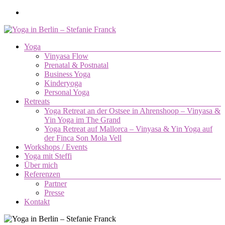
Zum
Inhalt
springen
Menü
Yoga
Yoga
Vinyasa Flow
in
Prenatal & Postnatal
Berlin
Business Yoga
–
Kinderyoga
Stefanie
Personal Yoga
Retreats
Franck
Yoga Retreat an der Ostsee in Ahrenshoop – Vinyasa &
Yin Yoga im The Grand
Yoga.
Yoga Retreat auf Mallorca – Vinyasa & Yin Yoga auf
Die
der Finca Son Mola Vell
Verbindung
Workshops / Events
von
Yoga mit Steffi
Körper,
Über mich
Geist
Referenzen
und
Partner
Seele.
Presse
Kontakt