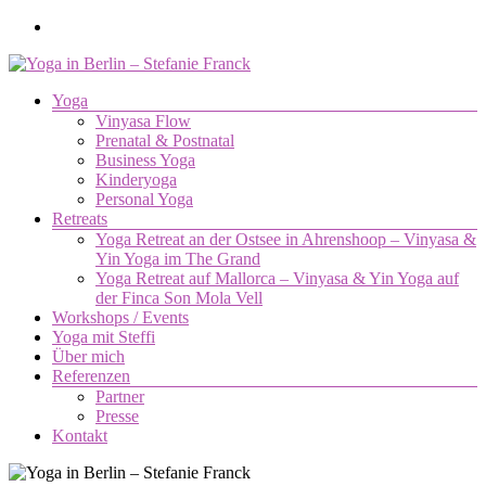
Zum
Inhalt
springen
Menü
Yoga
Yoga
Vinyasa Flow
in
Prenatal & Postnatal
Berlin
Business Yoga
–
Kinderyoga
Stefanie
Personal Yoga
Retreats
Franck
Yoga Retreat an der Ostsee in Ahrenshoop – Vinyasa &
Yin Yoga im The Grand
Yoga.
Yoga Retreat auf Mallorca – Vinyasa & Yin Yoga auf
Die
der Finca Son Mola Vell
Verbindung
Workshops / Events
von
Yoga mit Steffi
Körper,
Über mich
Geist
Referenzen
und
Partner
Seele.
Presse
Kontakt