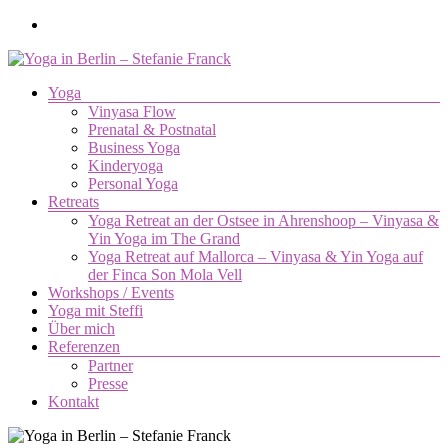
Zum
Inhalt
springen
Menü
Yoga
Yoga
Vinyasa Flow
in
Prenatal & Postnatal
Berlin
Business Yoga
–
Kinderyoga
Stefanie
Personal Yoga
Retreats
Franck
Yoga Retreat an der Ostsee in Ahrenshoop – Vinyasa &
Yin Yoga im The Grand
Yoga.
Yoga Retreat auf Mallorca – Vinyasa & Yin Yoga auf
Die
der Finca Son Mola Vell
Verbindung
Workshops / Events
von
Yoga mit Steffi
Körper,
Über mich
Geist
Referenzen
und
Partner
Seele.
Presse
Kontakt