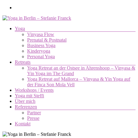
Zum
Inhalt
springen
Menü
Yoga
Yoga
Vinyasa Flow
in
Prenatal & Postnatal
Berlin
Business Yoga
–
Kinderyoga
Stefanie
Personal Yoga
Retreats
Franck
Yoga Retreat an der Ostsee in Ahrenshoop – Vinyasa &
Yin Yoga im The Grand
Yoga.
Yoga Retreat auf Mallorca – Vinyasa & Yin Yoga auf
Die
der Finca Son Mola Vell
Verbindung
Workshops / Events
von
Yoga mit Steffi
Körper,
Über mich
Geist
Referenzen
und
Partner
Seele.
Presse
Kontakt