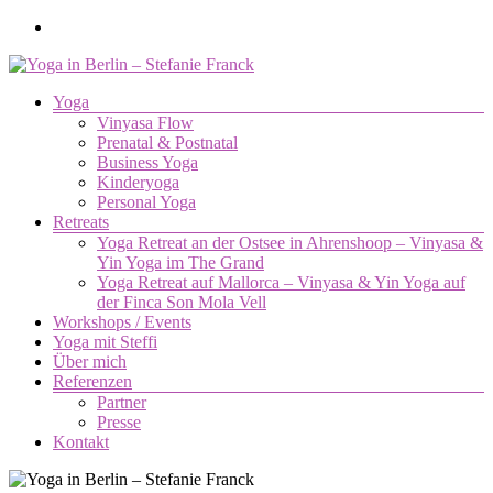
Zum
Inhalt
springen
Menü
Yoga
Yoga
Vinyasa Flow
in
Prenatal & Postnatal
Berlin
Business Yoga
–
Kinderyoga
Stefanie
Personal Yoga
Retreats
Franck
Yoga Retreat an der Ostsee in Ahrenshoop – Vinyasa &
Yin Yoga im The Grand
Yoga.
Yoga Retreat auf Mallorca – Vinyasa & Yin Yoga auf
Die
der Finca Son Mola Vell
Verbindung
Workshops / Events
von
Yoga mit Steffi
Körper,
Über mich
Geist
Referenzen
und
Partner
Seele.
Presse
Kontakt