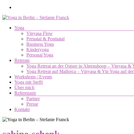
Zum
Inhalt
springen
Menü
Yoga
Yoga
Vinyasa Flow
in
Prenatal & Postnatal
Berlin
Business Yoga
–
Kinderyoga
Stefanie
Personal Yoga
Retreats
Franck
Yoga Retreat an der Ostsee in Ahrenshoop – Vinyasa &
Yoga Retreat auf Mallorca – Vinyasa & Yin Yoga auf der
Yoga.
Workshops / Events
Die
Yoga mit Steffi
Verbindung
Über mich
von
Referenzen
Körper,
Partner
Geist
Presse
und
Kontakt
Seele.