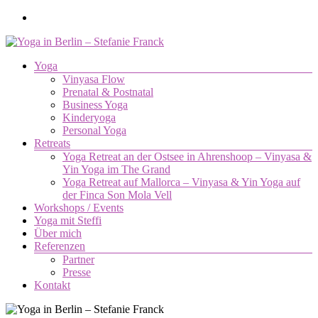
Zum
Inhalt
springen
Menü
Yoga
Yoga
Vinyasa Flow
in
Prenatal & Postnatal
Berlin
Business Yoga
–
Kinderyoga
Stefanie
Personal Yoga
Retreats
Franck
Yoga Retreat an der Ostsee in Ahrenshoop – Vinyasa &
Yin Yoga im The Grand
Yoga.
Yoga Retreat auf Mallorca – Vinyasa & Yin Yoga auf
Die
der Finca Son Mola Vell
Verbindung
Workshops / Events
von
Yoga mit Steffi
Körper,
Über mich
Geist
Referenzen
und
Partner
Seele.
Presse
Kontakt