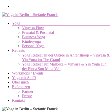
Zum
Inhalt
springen
Menü
Yoga
Yoga
Vinyasa Flow
in
Prenatal & Postnatal
Berlin
Business Yoga
–
Kinderyoga
Stefanie
Personal Yoga
Retreats
Franck
Yoga Retreat an der Ostsee in Ahrenshoop – Vinyasa &
Yin Yoga im The Grand
Yoga.
Yoga Retreat auf Mallorca – Vinyasa & Yin Yoga auf
Die
der Finca Son Mola Vell
Verbindung
Workshops / Events
von
Yoga mit Steffi
Körper,
Über mich
Geist
Referenzen
und
Partner
Seele.
Presse
Kontakt